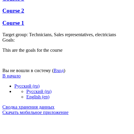
Course 2
Course 1
Target group
:
Technicians, Sales representatives, electricians
Goals
:
This are the goals for the course
Вы не вошли в систему (
Вход
)
В начало
Русский ‎(ru)‎
Русский ‎(ru)‎
English ‎(en)‎
Сводка хранения данных
Скачать мобильное приложение