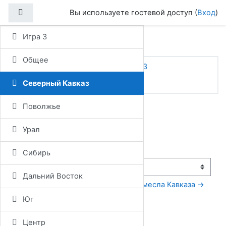
Перейти к основному содержанию
Боковая панель
Вы используете гостевой доступ (
Вход
)
Игра 3
Игра 3
Общее
В начало
Курсы
Разное
Игра 3
Северный Кавказ
Лезгины
Северный Кавказ
Поволжье
Лезгины
Урал
← Эльбрус
Сибирь
Перейти на...
Дальний Восток
Традиционные ремесла Кавказа →
Юг
Центр