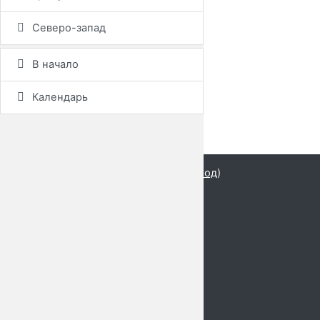
Северо-запад
В начало
Календарь
Вы используете гостевой доступ (
Вход
)
Игра 3
Русский ‎(ru)‎
Русский ‎(ru)‎
English ‎(en)‎
Сводка хранения данных
Скачать мобильное приложение
Переключить на стандартную тему